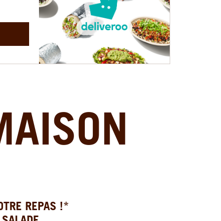
MAISON
OTRE REPAS !*
 SALADE