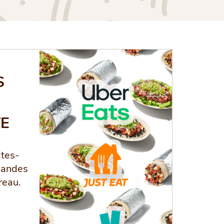
S
TE
ites-
mandes
reau.