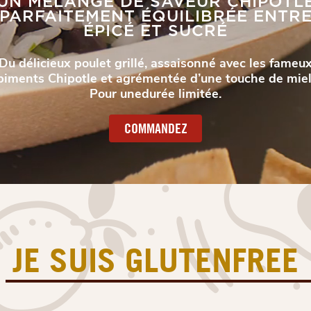
UN MÉLANGE DE SAVEUR CHIPOTL
PARFAITEMENT ÉQUILIBRÉE ENTR
ÉPICÉ ET SUCRÉ
Du délicieux poulet grillé, assaisonné avec les fameu
piments Chipotle et agrémentée d’une touche de miel
Pour unedurée limitée.
COMMANDEZ
CHOISISSEZ-EN UN