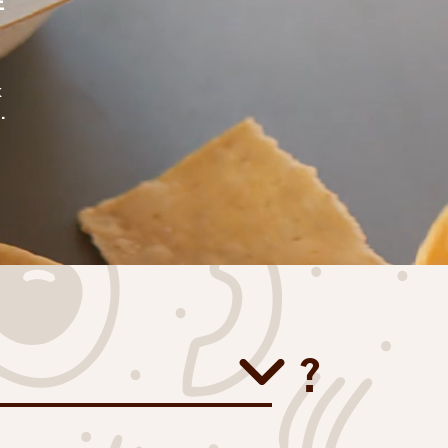
E
E
x
.
?